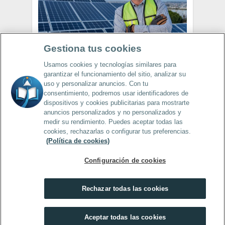
Gestiona tus cookies
LEER MÁS
Usamos cookies y tecnologías similares para
garantizar el funcionamiento del sitio, analizar su
uso y personalizar anuncios. Con tu
consentimiento, podremos usar identificadores de
dispositivos y cookies publicitarias para mostrarte
anuncios personalizados y no personalizados y
medir su rendimiento. Puedes aceptar todas las
cookies, rechazarlas o configurar tus preferencias.
Expertia
FORMACIÓN
(Política de cookies)
Home
Blog
Faqs
Contacto
Configuración de cookies
Contacta con nosotros
hola@expertiaformación.es
Rechazar todas las cookies
tica de Cookies
Política de Privacidad 
Condiciones Generales d
Copyright 2025 Expertia Formación
Aceptar todas las cookies