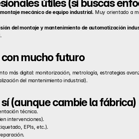
esionales útiles (si buscas en
montaje mecánico de equipo industrial.
 Muy orientado a mo
isión del montaje y mantenimiento de automatización indust
. 
s con mucho futuro
to más digital: monitorización, metrología, estrategias avanz
alización del mantenimiento industrial). 
 sí (aunque cambie la fábrica)
ntación técnica.
ien intervenciones).
quetado, EPIs, etc.).
 reparación.