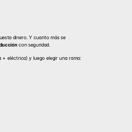
uesta dinero. Y cuanto más se 
oducción
 con seguridad.
Si quieres entrar aquí, la clave no es “hacer un curso suelto”, sino construir una base sólida (mecánica + eléctrica) y luego elegir una rama: 